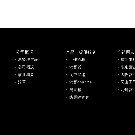
公司概况
产品・提供服务
产销网点
- 总经理致辞
- 工作流程
- 横滨本
- 公司概况
- 消音器
- 东京营
- 事业概要
- 无声武器
- 大阪营
- 沿革
- 消音chanba
- 冈山工
- 消音箱
- 九州营
- 防震隔音套