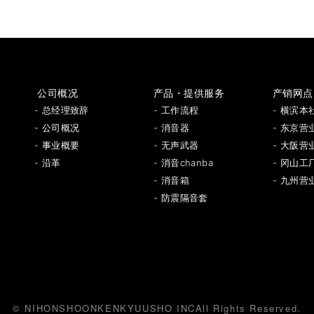
公司概况
产品・提供服务
产销网点
- 总经理致辞
- 工作流程
- 横滨本
- 公司概况
- 消音器
- 东京营
- 事业概要
- 无声武器
- 大阪营
- 沿革
- 消音chanba
- 冈山工
- 消音箱
- 九州营
- 防震隔音套
© NIHONSHOONKENKYUUSHO INC
All Rights Reserved.