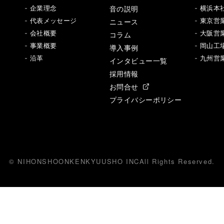
音の説明
- 企業理念
- 横浜本
- 代表メッセージ
ニュース
- 東京営
- 会社概要
- 大阪営
コラム
- 事業概要
- 岡山工
導入事例
- 沿革
- 九州営
インタビュー一覧
採用情報
お問合せ
プライバシーポリシー
© NIHONSHOONKENKYUUSHO INC
All
R
ights Reserved.