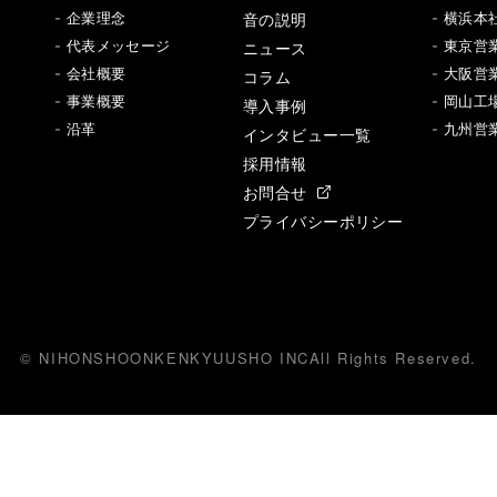
音の説明
- 企業理念
- 横浜本
- 代表メッセージ
ニュース
- 東京営
- 会社概要
- 大阪営
コラム
- 事業概要
- 岡山工
導入事例
- 沿革
- 九州営
インタビュー一覧
採用情報
お問合せ
プライバシーポリシー
© NIHONSHOONKENKYUUSHO INC
All
R
ights Reserved.