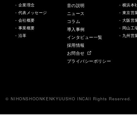
音の説明
- 企業理念
- 横浜本
- 代表メッセージ
ニュース
- 東京営
- 会社概要
- 大阪営
コラム
- 事業概要
- 岡山工
導入事例
- 沿革
- 九州営
インタビュー一覧
採用情報
お問合せ
プライバシーポリシー
© NIHONSHOONKENKYUUSHO INC
All
R
ights Reserved.