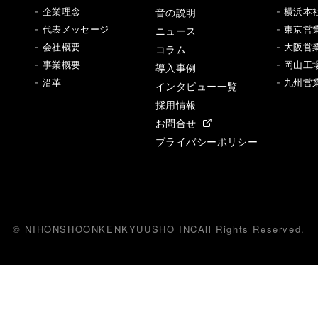
音の説明
- 企業理念
- 横浜本
- 代表メッセージ
ニュース
- 東京営
- 会社概要
- 大阪営
コラム
- 事業概要
- 岡山工
導入事例
- 沿革
- 九州営
インタビュー一覧
採用情報
お問合せ
プライバシーポリシー
© NIHONSHOONKENKYUUSHO INC
All
R
ights Reserved.