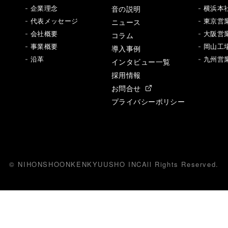
音の説明
- 企業理念
- 横浜本
- 代表メッセージ
ニュース
- 東京営
- 会社概要
- 大阪営
コラム
- 事業概要
- 岡山工
導入事例
- 沿革
- 九州営
インタビュー一覧
採用情報
お問合せ
プライバシーポリシー
© NIHONSHOONKENKYUUSHO INC
All
R
ights Reserved.