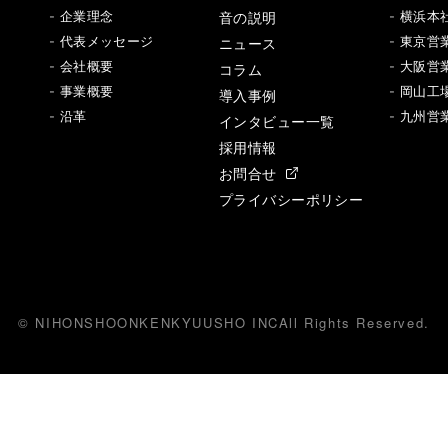
音の説明
- 企業理念
- 横浜本
- 代表メッセージ
ニュース
- 東京営
- 会社概要
- 大阪営
コラム
- 事業概要
- 岡山工
導入事例
- 沿革
- 九州営
インタビュー一覧
採用情報
お問合せ
プライバシーポリシー
© NIHONSHOONKENKYUUSHO INC
All
R
ights Reserved.