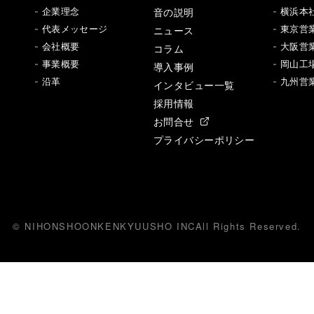
音の説明
- 企業理念
- 横浜本
- 代表メッセージ
ニュース
- 東京営
- 会社概要
- 大阪営
コラム
- 事業概要
- 岡山工
導入事例
- 沿革
- 九州営
インタビュー一覧
採用情報
お問合せ
プライバシーポリシー
© NIHONSHOONKENKYUUSHO INC
All
R
ights Reserved.