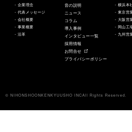
音の説明
- 企業理念
- 横浜本
- 代表メッセージ
ニュース
- 東京営
- 会社概要
- 大阪営
コラム
- 事業概要
- 岡山工
導入事例
- 沿革
- 九州営
インタビュー一覧
採用情報
お問合せ
プライバシーポリシー
© NIHONSHOONKENKYUUSHO INC
All
R
ights Reserved.