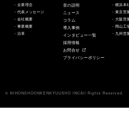
音の説明
- 企業理念
- 横浜本
- 代表メッセージ
ニュース
- 東京営
- 会社概要
- 大阪営
コラム
- 事業概要
- 岡山工
導入事例
- 沿革
- 九州営
インタビュー一覧
採用情報
お問合せ
プライバシーポリシー
© NIHONSHOONKENKYUUSHO INC
All
R
ights Reserved.