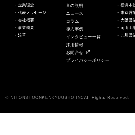
音の説明
- 企業理念
- 横浜本
- 代表メッセージ
ニュース
- 東京営
- 会社概要
- 大阪営
コラム
- 事業概要
- 岡山工
導入事例
- 沿革
- 九州営
インタビュー一覧
採用情報
お問合せ
プライバシーポリシー
© NIHONSHOONKENKYUUSHO INC
All
R
ights Reserved.