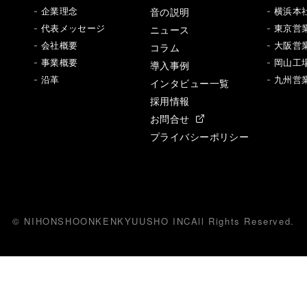
音の説明
- 企業理念
- 横浜本
- 代表メッセージ
ニュース
- 東京営
- 会社概要
- 大阪営
コラム
- 事業概要
- 岡山工
導入事例
- 沿革
- 九州営
インタビュー一覧
採用情報
お問合せ
プライバシーポリシー
© NIHONSHOONKENKYUUSHO INC
All
R
ights Reserved.