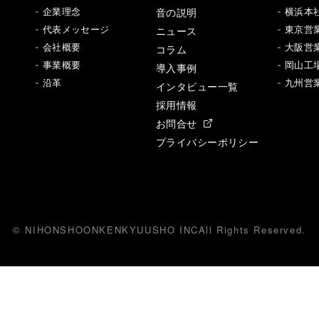
音の説明
- 企業理念
- 横浜本
- 代表メッセージ
ニュース
- 東京営
- 会社概要
- 大阪営
コラム
- 事業概要
- 岡山工
導入事例
- 沿革
- 九州営
インタビュー一覧
採用情報
お問合せ
プライバシーポリシー
© NIHONSHOONKENKYUUSHO INC
All
R
ights Reserved.