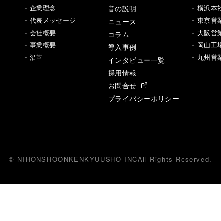
音の説明
- 企業理念
- 横浜本
- 代表メッセージ
ニュース
- 東京営
- 会社概要
- 大阪営
コラム
- 事業概要
- 岡山工
導入事例
- 沿革
- 九州営
インタビュー一覧
採用情報
お問合せ
プライバシーポリシー
© NIHONSHOONKENKYUUSHO INC
All
R
ights Reserved.