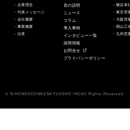
音の説明
- 企業理念
- 横浜本
- 代表メッセージ
ニュース
- 東京営
- 会社概要
- 大阪営
コラム
- 事業概要
- 岡山工
導入事例
- 沿革
- 九州営
インタビュー一覧
採用情報
お問合せ
プライバシーポリシー
© NIHONSHOONKENKYUUSHO INC
All
R
ights Reserved.