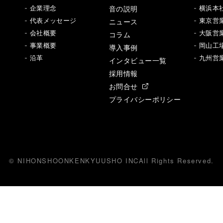
音の説明
- 企業理念
- 横浜本
- 代表メッセージ
ニュース
- 東京営
- 会社概要
- 大阪営
コラム
- 事業概要
- 岡山工
導入事例
- 沿革
- 九州営
インタビュー一覧
採用情報
お問合せ
プライバシーポリシー
© NIHONSHOONKENKYUUSHO INC
All
R
ights Reserved.