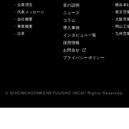
音の説明
- 企業理念
- 横浜本
- 代表メッセージ
ニュース
- 東京営
- 会社概要
- 大阪営
コラム
- 事業概要
- 岡山工
導入事例
- 沿革
- 九州営
インタビュー一覧
採用情報
お問合せ
プライバシーポリシー
© NIHONSHOONKENKYUUSHO INC
All
R
ights Reserved.