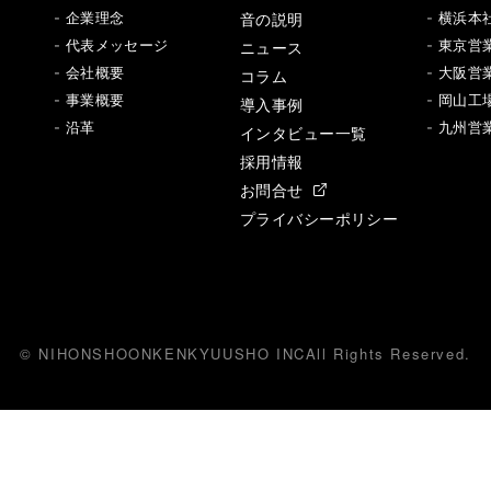
音の説明
- 企業理念
- 横浜本
- 代表メッセージ
ニュース
- 東京営
- 会社概要
- 大阪営
コラム
- 事業概要
- 岡山工
導入事例
- 沿革
- 九州営
インタビュー一覧
採用情報
お問合せ
プライバシーポリシー
© NIHONSHOONKENKYUUSHO INC
All
R
ights Reserved.