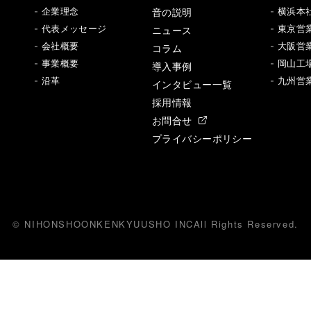
音の説明
- 企業理念
- 横浜本
- 代表メッセージ
ニュース
- 東京営
- 会社概要
- 大阪営
コラム
- 事業概要
- 岡山工
導入事例
- 沿革
- 九州営
インタビュー一覧
採用情報
お問合せ
プライバシーポリシー
© NIHONSHOONKENKYUUSHO INC
All
R
ights Reserved.