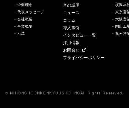
音の説明
- 企業理念
- 横浜本
- 代表メッセージ
ニュース
- 東京営
- 会社概要
- 大阪営
コラム
- 事業概要
- 岡山工
導入事例
- 沿革
- 九州営
インタビュー一覧
採用情報
お問合せ
プライバシーポリシー
© NIHONSHOONKENKYUUSHO INC
All
R
ights Reserved.