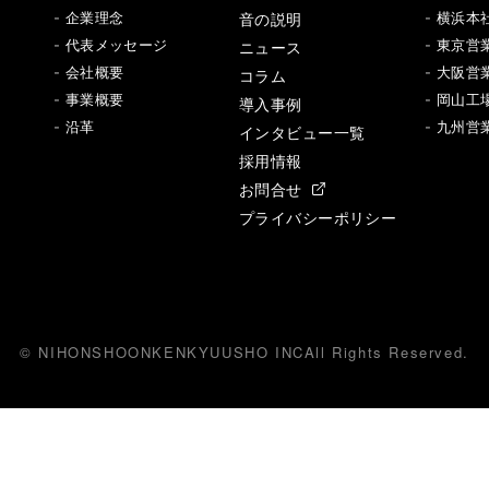
音の説明
- 企業理念
- 横浜本
- 代表メッセージ
ニュース
- 東京営
- 会社概要
- 大阪営
コラム
- 事業概要
- 岡山工
導入事例
- 沿革
- 九州営
インタビュー一覧
採用情報
お問合せ
プライバシーポリシー
© NIHONSHOONKENKYUUSHO INC
All
R
ights Reserved.